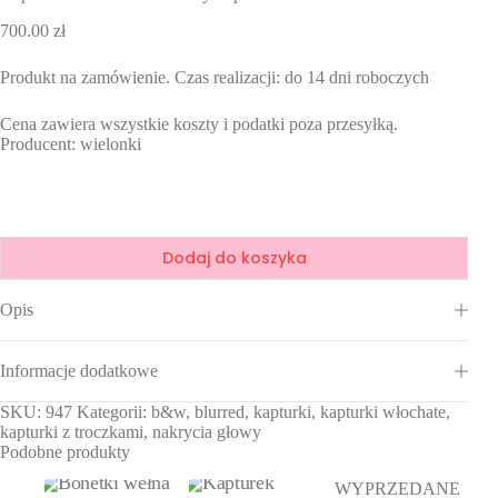
700.00
zł
Produkt na zamówienie. Czas realizacji: do 14 dni roboczych
Cena zawiera wszystkie koszty i podatki poza przesyłką.
Producent: wielonki
Dodaj do koszyka
Opis
Informacje dodatkowe
SKU:
947
Kategorii:
b&w
,
blurred
,
kapturki
,
kapturki włochate
,
kapturki z troczkami
,
nakrycia głowy
Podobne produkty
WYPRZEDANE