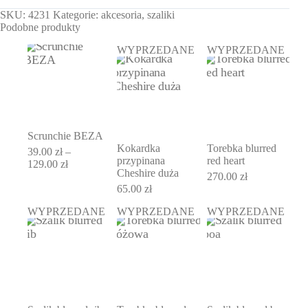
SKU:
4231
Kategorie:
akcesoria
,
szaliki
Podobne produkty
WYPRZEDANE
WYPRZEDANE
Scrunchie BEZA
Kokardka
Torebka blurred
39.00
zł
–
przypinana
red heart
Zakres
129.00
zł
Cheshire duża
cen:
270.00
zł
od
65.00
zł
39.00 zł
WYPRZEDANE
WYPRZEDANE
WYPRZEDANE
do
129.00 zł