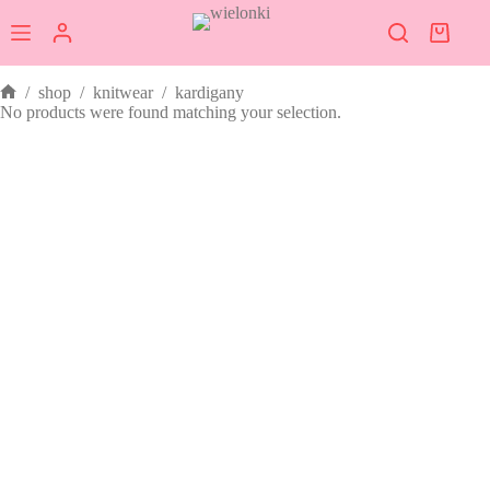
Przejdź
do
Koszy
treści
/
shop
/
knitwear
/
kardigany
Strona
No products were found matching your selection.
główna